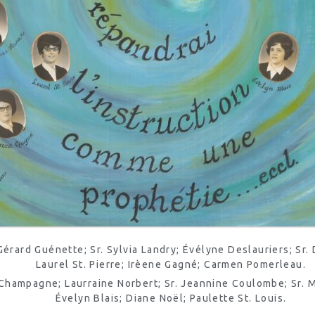
rard Guénette; Sr. Sylvia Landry; Évélyne Deslauriers; Sr. 
Laurel St. Pierre; Irèene Gagné; Carmen Pomerleau.
 F. Champagne; Laurraine Norbert; Sr. Jeannine Coulombe; Sr.
Évelyn Blais; Diane Noël; Paulette St. Louis.